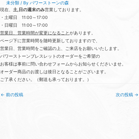
未分類
/ By
パワーストーンの森
現在、
土,日の週末のみ
営業しております。
・土曜日 11:00～17:00
・日曜日 11:00～17:00
営業日、営業時間が変更になること
があります。
ページ下に営業時間を随時更新しておりますので、
営業日、営業時間をご確認の上、ご来店をお願いいたします。
パワーストーンブレスレットのオーダーをご希望の
お客様は事前に問い合わせフォームからお知らせくださいませ。
オーダー商品のお渡しは後日となることがございます。
ご了承ください。（郵送も承っております。）
投
←
前の投稿
次の投稿
→
稿
ナ
ビ
ゲ