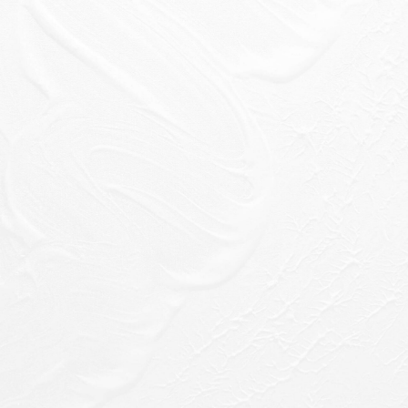
ー
シ
ョ
ン